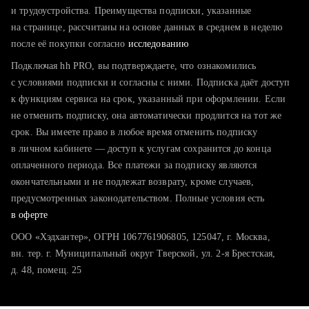
тратите много времени на поиск и вручную поднимаете
и трудоустройства. Преимущества подписки, указанные
резюме
на странице, рассчитаны на основе данных в среднем в неделю
после её покупки согласно
хотите сравнить себя с конкурентами и оценить шансы
исследованию
Подключая hh PRO, вы подтверждаете, что ознакомились
с условиями подписки и согласны с ними. Подписка даёт доступ
к функциям сервиса на срок, указанный при оформлении. Если
не отменить подписку, она автоматически продлится на тот же
срок. Вы имеете право в любое время отменить подписку
в личном кабинете — доступ к услугам сохранится до конца
оплаченного периода. Все платежи за подписку являются
окончательными и не подлежат возврату, кроме случаев,
предусмотренных законодательством. Полные условия есть
в оферте
ООО «Хэдхантер», ОГРН 1067761906805, 125047, г. Москва,
вн. тер. г. Муниципальный округ Тверской, ул. 2-я Брестская,
д. 48, помещ. 25