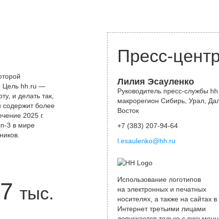
Пресс-цент
оторой
Лилия Эсауленко
 Цель hh.ru —
Руководитель пресс-службы hh.
у, и делать так,
макрорегион Сибирь, Урал, Да
и содержит более
Восток
чение 2025 г.
оп-3 в мире
+7 (383) 207-94-64
ников.
l.esaulenko@hh.ru
Использование логотипов
7
тыс.
на электронных и печатных
носителях, а также на сайтах в
Интернет третьими лицами
допускается только с письменн