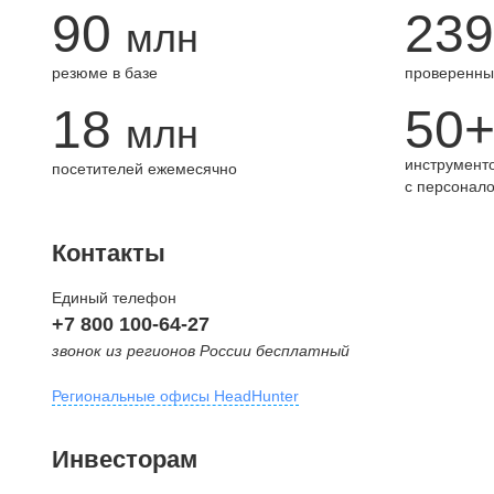
90
239
млн
резюме в базе
проверенны
18
50
млн
инструменто
посетителей ежемесячно
с персонал
Контакты
Единый телефон
+7 800 100-64-27
звонок из регионов России бесплатный
Региональные офисы HeadHunter
Москва
Инвесторам
внутригородская территория