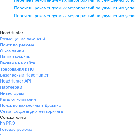
pr@ural.hh.ru
Перечень рекомендуемых мероприятий по улучшению услов
Перечень рекомендуемых мероприятий по улучшению усло
Новосибирск
ул. Большевистская, д. 35,
HeadHunter
помещение 21
Размещение вакансий
Поиск по резюме
+7 383 207-94-64
О компании
pr@nsk.hh.ru
Наши вакансии
Реклама на сайте
Требования к ПО
Безопасный HeadHunter
HeadHunter API
Партнерам
Инвесторам
Каталог компаний
Поиск по вакансиям в Дрокино
Сетка: соцсеть для нетворкинга
Соискателям
hh PRO
Готовое резюме