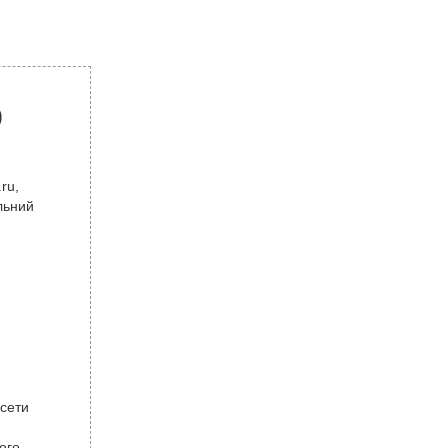
р
ru,
льний
 сети
ого