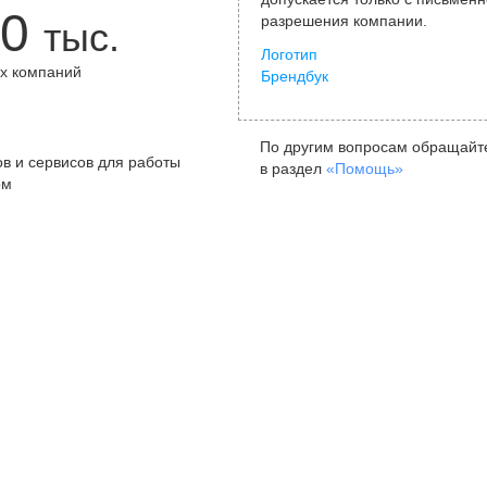
0
разрешения компании.
тыс.
Логотип
х компаний
Брендбук
+
По другим вопросам обращайт
в и сервисов для работы
в раздел
«Помощь»
ом
Санкт-Петербург
Я
ул. Жуковского, д. 19, особняк
ул