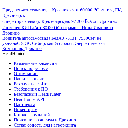
Продавец-консультант, г. Красноярск
от
60 000
₽
Орматек, ГК,
Красноярск
Оператор склада (г. Красноярск)
до
97 200
₽
Ozon, Дрокино
Инженер КИПиА
от
80 000
₽
Трофимова Инна Ивановна,
Дрокино
Водитель автосамосвала БелАЗ 75131, 75306
з/п не
указана
СУЭК, Сибирская Угольная Энергетическая
Компания, Дрокино
HeadHunter
Размещение вакансий
Поиск по резюме
О компании
Наши вакансии
Реклама на сайте
Требования к ПО
Безопасный HeadHunter
HeadHunter API
Партнерам
Инвесторам
Каталог компаний
Поиск по вакансиям в Дрокино
Сетка: соцсеть для нетворкинга