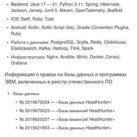
Backend:
Java 17 — 21, Python 3.11, Spring, Hibernate,
Jackson, Jersey, Junit 5, Maven, OpenTelemetry, Skaffold
IOS:
Swift, Ruby, Tuist
Android:
Kotlin, Kotlin Script (kts), Gradle Convention Plugins,
Ruby
Работа с данными:
PostgreSQL, Scylla, Redis, ClickHouse,
Elasticsearch, Kafka, Hadoop, Flink, Spark
Инфраструктура:
Nginx, Ansible, MinIo, Docker, Consul,
Grafana
Информация о правах на базы данных и программах
ЭВМ, включенных в реестр отечественного ПО
Базы данных
№ 2019670024 — «База данных HeadHunter»
№ 2019670023 — «База вакансий HeadHunter»
№ 2018620237 — «База вакансий HeadHunter»
№ 2015621803 — «База данных HeadHunter»