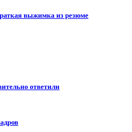
 краткая выжимка из резюме
твительно ответили
кадров