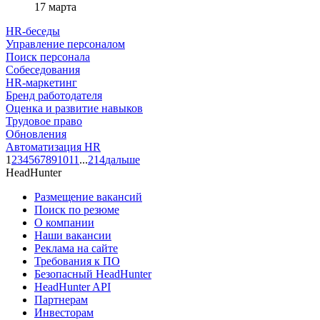
17 марта
HR-беседы
Управление персоналом
Поиск персонала
Собеседования
HR-маркетинг
Бренд работодателя
Оценка и развитие навыков
Трудовое право
Обновления
Автоматизация HR
1
2
3
4
5
6
7
8
9
10
11
...
214
дальше
HeadHunter
Размещение вакансий
Поиск по резюме
О компании
Наши вакансии
Реклама на сайте
Требования к ПО
Безопасный HeadHunter
HeadHunter API
Партнерам
Инвесторам