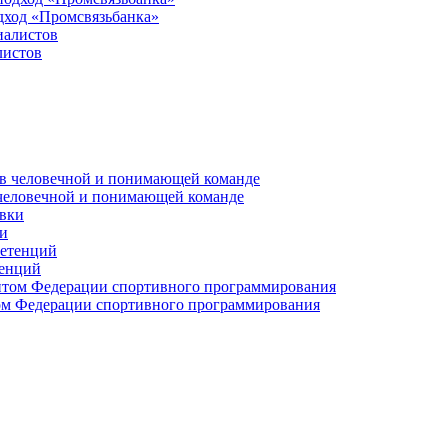
дход «Промсвязьбанка»
листов
 человечной и понимающей команде
и
тенций
м Федерации спортивного программирования