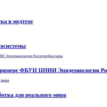
ка в медтехе
косистемы
а примере ФБУН ЦНИИ Эпидемиологии Ро
ботка для реального мира