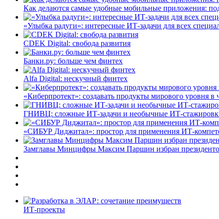
Как делаются самые удобные мобильные приложения: по
«Улыбка радуги»: интересные ИТ-задачи для всех специа
CDEK Digital: свобода развития
Банки.ру: больше чем финтех
Alfa Digital: нескучный финтех
«Киберпротект»: создавать продукты мирового уровня в
ГНИВЦ: сложные ИТ‑задачи и необычные ИТ‑стажировк
«СИБУР Диджитал»: простор для применения ИТ-компе
Замглавы Минцифры Максим Паршин избран президенто
ИТ-проекты