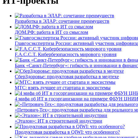
ИТ-проекты
Разработка в ЭЛАР: сочетание преимуществ
ДОМ.РФ: работа в ИТ со смыслом
Главгосэкспертиза России: активный участник цифровиз
F.A.C.C.T. Кибербезопасность мирового уровня
Банк «Санкт-Петербург»: гибкость и инновации в финан
СберЗдоровье: продуктовая разработка в медтехе
МТС: взять лучшее от стартапа и экосистемы
4 мифа об ИТ в госорганизации на примере ФБУН ЦНИИ
«Петрович-Тех»: продуктовая разработка для реального м
«Эталон»: ИТ в строительной индустрии
Продуктовая разработка в QIWI: что особенного?