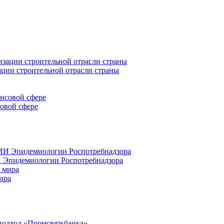
ации строительной отрасли страны
совой сфере
 Эпидемиологии Роспотребнадзора
ира