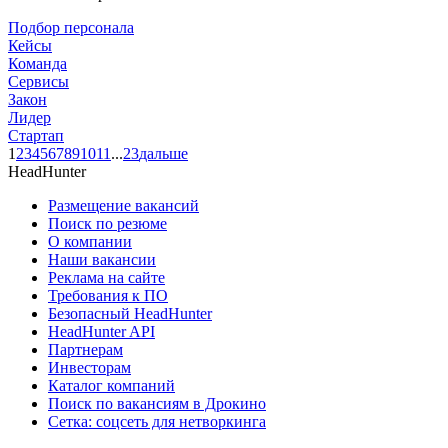
Подбор персонала
Кейсы
Команда
Сервисы
Закон
Лидер
Стартап
1
2
3
4
5
6
7
8
9
10
11
...
23
дальше
HeadHunter
Размещение вакансий
Поиск по резюме
О компании
Наши вакансии
Реклама на сайте
Требования к ПО
Безопасный HeadHunter
HeadHunter API
Партнерам
Инвесторам
Каталог компаний
Поиск по вакансиям в Дрокино
Сетка: соцсеть для нетворкинга