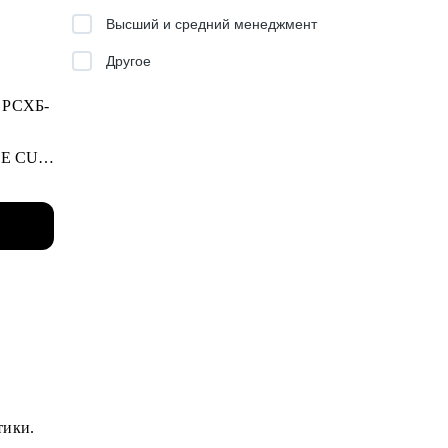
Высший и средний менеджмент
Другое
, РСХБ-
ONE CUP
йших
/senior
ра
ания
тики.