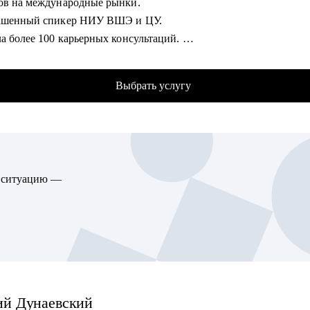
ов на международные рынки.
гу помочь:
ашенный спикер НИУ ВШЭ и ЦУ.
ющим специалистам, которые только начинают свой путь в IT и
ла более 100 карьерных консультаций.
nt.
а более 70 собеседований.
t Manager, Product Owner, BizDev, Project Manager (от Junior до Le
трела более 300 резюме.
одителям смежных подразделений.
Выбрать услугу
ла более 50 стартапам с GTM стратегиями по всему миру.
омогу:
чешь сформировать понятную и прозрачную карьерную стратеги
о роста.
ю ситуацию —
ешь сменить место работы, чтобы вырасти по грейду и/или сме
чешь оценить свои харды/софты и найти точки роста в нынешне
и или за ее пределами.
орел (-а) и хочешь понять, куда двигаться дальше и как.
 вместе решить какую-то бизнес-задачу.
ий
Дунаевский
огу помочь: