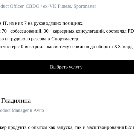
oduct Officer, CBDO / ex-VK Fitness, Sportmaster
• 12 лет в IT, из них 7 на руководящих позициях.
ваний, 30+ карьерных консультаций, составлял PDP для
в и трудового резерва в Спортмастер.
тмастер с 0 выстроил экосистему сервисов до оборота ХХ млрд 
U до X млн пользователей.
VK Fitness - XX млн MAU (стратегия,
Выбрать услугу
ация, партнерства).
руководства кросс-функциональными командами 50+ человек.
омогу:
Гладилина
 текущего резюме, помощь в создании нового.
льтация по карьерному треку, росту внутри крупных организаци
roduct Manager в Avito
остика навыков, составление индивидуального плана развития (
дение тестового собеседования.
ер продукта с опытом как запуска, так и масштабирования b2c 