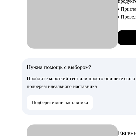
продукт
Кому мо
• Пригл
• Начина
• Прове
Managme
• Провел
• Produc
• Отсмо
• Руков
• Помог
С чем п
• Ты хо
Нужна помощь с выбором?
быстрог
Пройдите короткий тест или просто опишите сво
• Ты хоч
подберём идеального наставника
роль.
• Ты хо
Подберите мне наставника
компани
• Ты выг
• Хочешь
Евген
Кому см