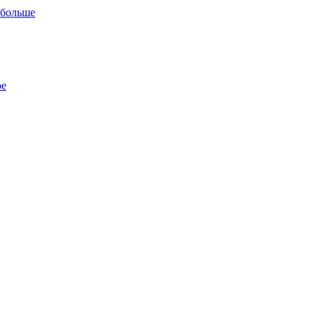
 больше
ре