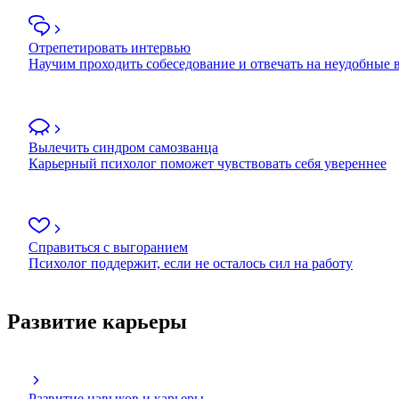
Отрепетировать интервью
Научим проходить собеседование и отвечать на неудобные
Вылечить синдром самозванца
Карьерный психолог поможет чувствовать себя увереннее
Справиться с выгоранием
Психолог поддержит, если не осталось сил на работу
Развитие карьеры
Развитие навыков и карьеры