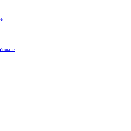
ре
 больше